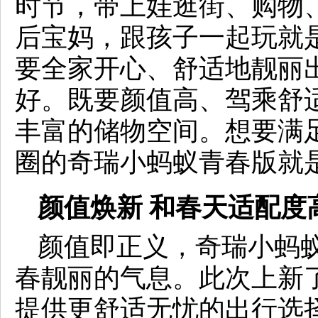
时节，带上娃逛街、购物、
后宝妈，跟孩子一起玩就
要全家开心、舒适地靓丽
好。既要颜值高、驾乘舒
丰富的储物空间。想要满
圈的奇瑞小蚂蚁青春版就
颜值焕新 和春天适配度
颜值即正义，奇瑞小蚂
春靓丽的气息。此次上新了
提供更舒适无忧的出行选