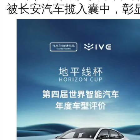
被长安汽车揽入囊中，彰