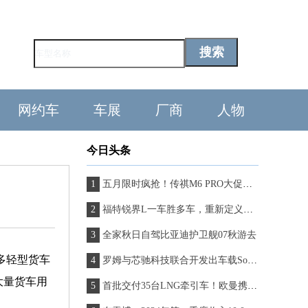
网约车
车展
厂商
人物
今日头条
五月限时疯抢！传祺M6 PRO大促，错过你将会遗憾一整年
福特锐界L一车胜多车，重新定义家庭出行新高度
全家秋日自驾比亚迪护卫舰07秋游去
多轻型货车
罗姆与芯驰科技联合开发出车载SoC参考设计
大量货车用
首批交付35台LNG牵引车！欧曼携手北京骏世通达打造快递物流新生态