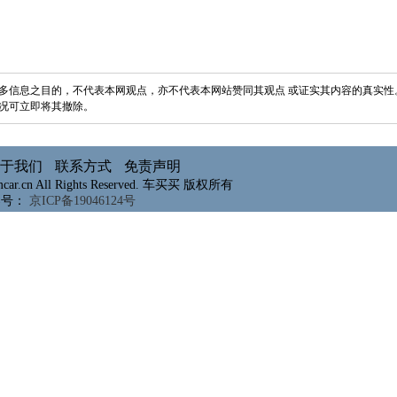
多信息之目的，不代表本网观点，亦不代表本网站赞同其观点 或证实其内容的真实性
况可立即将其撤除。
于我们
联系方式
免责声明
mcar.cn All Rights Reserved. 车买买 版权所有
案号：
京ICP备19046124号