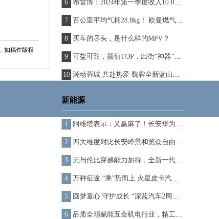
布雷博：2024年第一季度收入10.046亿欧元，增长4.4%（按同比汇率计算，增长5.3%）
百公里平均气耗28.8kg！ 欧曼燃气车横贯中国新鲜之旅圆满收官
买车的尽头，是什么样的MPV？
。如稿件版权
可盐可甜，颜值TOP，出街“神器”就选QQ冰淇淋青春版，2.99万起售
潮动蓉城 共赴热爱 魏牌全新蓝山成都车展圈粉无数
新能源
阿维塔表示：又赢麻了！长安华为合资成立新公司
四大维度对比长安峰景和览众自由炮，谁表现最佳？
无与伦比穿越能力加持，全新一代福特F-150猛禽让越野畅行无阻
万种征途 “乘”势而上 火星皮卡汽油版245马力即将激“擎”上市
圆梦童心 守护成长 “深蓝汽车2周年希望小学圆梦计划”启动
品质全顺赋能五金机电行业，精工锻造演绎品牌百年基因 2023款福特全顺武汉上市