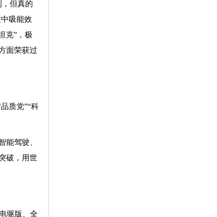
到，但真的
撞中吸能效
坦克”，极
方面荣获过
品质党”“科
在智能驾驶、
突破，用世
0电驱版、全