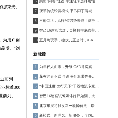
跳出“内卷”怪圈 宇通轻卡选择用性能真切提升客户运营能力
的那束光。
变革传统经营模式 甲乙丙丁清城区汽配服务站开业啦！
不逊GL8，风行M7强势来袭！商务人士的新宠，尽显尊贵与实力！
智己L6迷宫试驾，灵蜥数字底盘带你玩转城市道路
，为用户创
五月嗨玩季，撒欢儿正当时，iCAR 03带你解锁“放浪”一夏的正确姿势
品质。”刘
新能源
为年轻人而来，升维iCAR将携旗下全系车型亮相
花有约春不误 全新英仕派带你开启春日有品出游
行业前列，
“中国速度 龙行天下”干线物流专家东风天龙GX正式上市
业标准300
业前列。
智己L6迷宫试驾媒体好评如潮，大厂国家队果然靠谱！
北京车展将触发新一轮降价潮，瑞浦兰钧问顶电池为车企降本增效助力
新模式、新理念、新服务 ，全国统一“一口价”