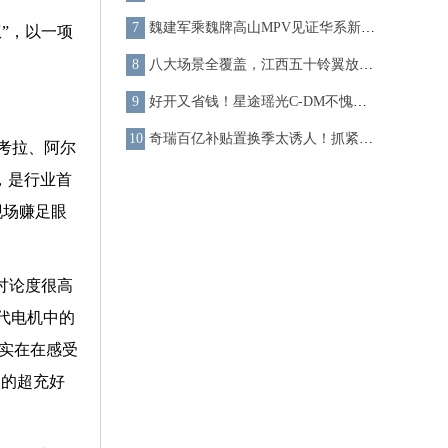
魏建军乘魏牌高山MPV见证华系新军诞生 共启新未来
”，以一项
八大场景全覆盖，江西五十铃翼放EM“全能出击”！
好开又省钱！星途瑶光C-DM不愧混动界的“宝藏男孩”
奇瑞百亿补贴置换季太诱人！抓紧入手瑞虎8新能源冠军版，畅享美好春游
考拉、阿尔
，是行业首
现场赚足眼
讨论度很高
代电机中的
实实在在感受
起的超充好