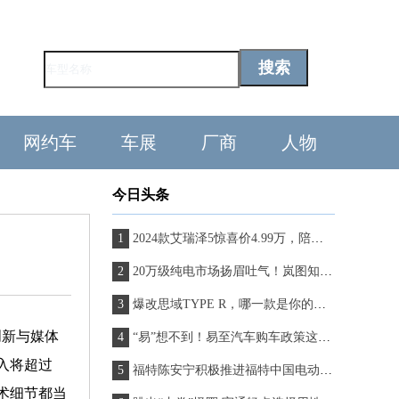
网约车
车展
厂商
人物
今日头条
2024款艾瑞泽5惊喜价4.99万，陪伴异乡人轻松返程开工
20万级纯电市场扬眉吐气！岚图知音首日订单破8000台，销售爆单忙不过来
爆改思域TYPE R，哪一款是你的心头爱？
创新与媒体
“易”想不到！易至汽车购车政策这么猛？
入将超过
福特陈安宁积极推进福特中国电动化战略，福特电马赫科技开启运营
术细节都当