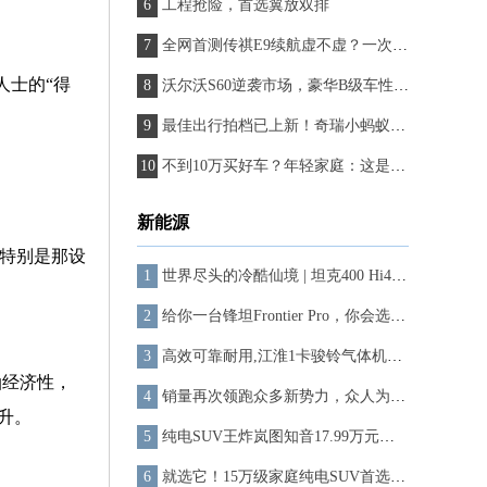
工程抢险，首选翼放双排
全网首测传祺E9续航虚不虚？一次满能竟能跑1442公里！
人士的“得
沃尔沃S60逆袭市场，豪华B级车性价比之王诞生！
最佳出行拍档已上新！奇瑞小蚂蚁青春版5.99万起售满分推荐
不到10万买好车？年轻家庭：这是实用纯电SUV该有的样子
新能源
。特别是那设
世界尽头的冷酷仙境 | 坦克400 Hi4-T历史性首次自驾乔戈里
给你一台锋坦Frontier Pro，你会选择燃油版 or PHEV？
高效可靠耐用,江淮1卡骏铃气体机成为降本增效新选择
油经济性，
销量再次领跑众多新势力，众人为何“闭眼入”问界新M7？
1升。
纯电SUV王炸岚图知音17.99万元起售！Model Y再也不香了
就选它！15万级家庭纯电SUV首选奇瑞舒享家