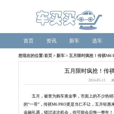
首页
资讯
新车
选车
您现在的位置:
首页
>
新车
> 五月限时疯抢！传祺M6
五月限时疯抢！传祺
2024-05-
五月，被誉为购车黄金季，市面上的不少热销车
的“一哥”，传祺M6 PRO更是当仁不让，五月钜
金融礼遇，错过这次机会，你可能会后悔一整年！