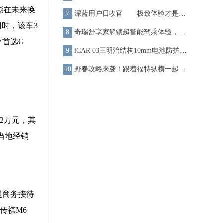
能在未来换
深蓝用户日收官——极致体验才是用户口碑的核心要素
同时，该车3
奇瑞舒享家解锁超智能驾乘体验，全家快乐出行，智趣加倍！
V首选G
iCAR 03三明治结构10mm电池防护装甲加持，高温多雨季节出行更无忧
野春攻略来袭！跟着福特纵横一起过春天
2万元，其
当地经销
是商务接待
传祺M6