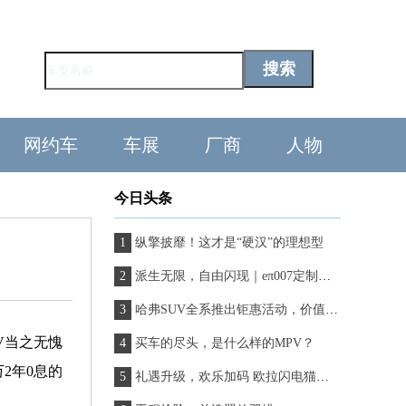
网约车
车展
厂商
人物
今日头条
纵擎披靡！这才是“硬汉”的理想型
派生无限，自由闪现｜eπ007定制概念版闪耀亮相北京车展
哈弗SUV全系推出钜惠活动，价值满溢轻松购车无压力！
V当之无愧
买车的尽头，是什么样的MPV？
2年0息的
礼遇升级，欢乐加码 欧拉闪电猫陪你五月嗨个“购”！