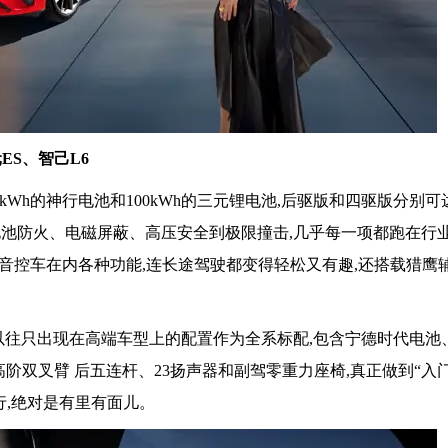
ES、智己L6
kWh的神行电池和100kWh的三元锂电池,后驱版和四驱版分别可达
从电池防火、电磁屏蔽、高压安全到极限撞击,几乎每一项都跑在行
,语音控车在内各种功能,连长途驾驶都变得轻松又有趣,还搭载猎鹰
以往只出现在高端车型上的配置作为全系标配,包含宁德时代电池、
片、高阶双叉臂 后五连杆、23扬声器和副驾零重力座椅,真正做到“入
行,绝对是有里有面儿。