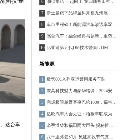
智能科技”组
潮创集结 一起向上 第四届福田祥菱宠粉节引爆“尔滨”新流量
伊士曼旗下品牌圣科亮相九州展，品牌重塑战略塑造年轻出行新方式
车市里程碑！新能源汽车渗透率双破50%，燃油车面临生死大考！
高合汽车：融合经典与创新，重塑豪华纯电市场格局
比亚迪第五代DM技术暨秦L DM-i和海豹06 DM-i重磅发布 开创油耗2时代
新能源
极氪001入列亚运警用服务车队
兼具科技魅力与豪华格调，2024安行中国公益巡展新上汽奥迪A7L璀璨登场
完虐极限越野赛事巴哈1000，福特Ranger展现恐怖越野实力
亿欧汽车大会见证：梧桐车联成为智能电动车领域的创新翘楚
注。这台车
牵手潍柴和福田两大巨头 揭秘推出ZM6电动轻卡的大象汽车
八千里路云和月 见证高效节气真实力！欧曼银河燃气车横贯中国新鲜之旅正式启程