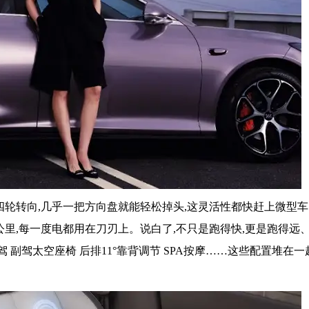
慧四轮转向,几乎一把方向盘就能轻松掉头,这灵活性都快赶上微型
610公里,每一度电都用在刀刃上。说白了,不只是跑得快,更是跑得远
 副驾太空座椅 后排11°靠背调节 SPA按摩……这些配置堆在一