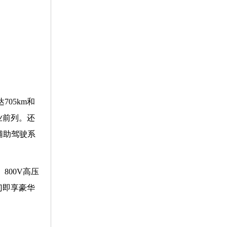
705km和
业前列。还
辅助驾驶系
800V高压
门即享豪华