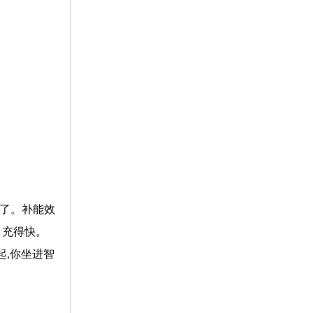
车了。补能效
、充得快。
起,你坐进智