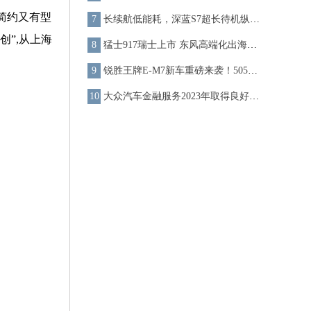
、简约又有型
长续航低能耗，深蓝S7超长待机纵横“不夜城”
创”,从上海
猛士917瑞士上市 东风高端化出海提速
锐胜王牌E-M7新车重磅来袭！505km超长续航 打造国民定制客运新标杆
大众汽车金融服务2023年取得良好业绩