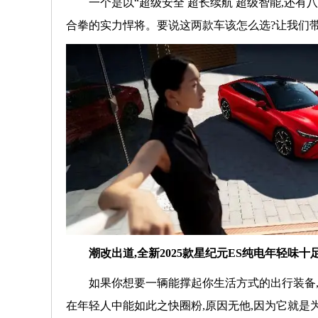
一个是以“超级安全 超长续航 超级智能,还有
合拳的实力悍将。要说这两款车该怎么选?让我们带
潮改出道,全新2025款星纪元ES纯电年轻味十
如果你想要一辆能撑起你生活方式的出行装备,售价
在年轻人中能如此之快圈粉,原因无他,因为它就是为