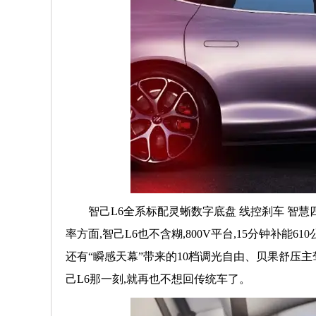
智己L6全系标配灵蜥数字底盘 线控刹车 智
率方面,智己L6也不含糊,800V平台,15分钟补能
还有“瞬感天幕”带来的10档调光自由、贝果舒压主驾
己L6那一刻,就再也不想回传统车了。