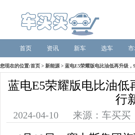
首页
资讯
新车
选车
市
您现在的位置:
首页
>
新能源
> 蓝电E5荣耀版电比油低再升级，
蓝电E5荣耀版电比油低再
行
2024-04-10 来源：车