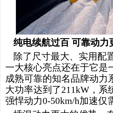
纯电续航过百 可靠动力
除了尺寸最大、实用配置
一大核心亮点还在于它是一
成熟可靠的知名品牌动力
大功率达到了211kW，系
强悍动力0-50km/h加速仅