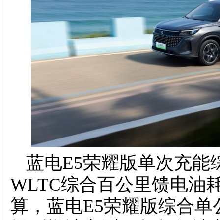
蓝电E5荣耀版单次充能综
WLTC综合百公里馈电油耗
算，蓝电E5荣耀版综合单