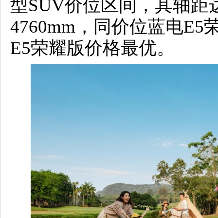
型SUV价位区间，其轴距达
4760mm，同价位蓝电E
E5荣耀版价格最优。