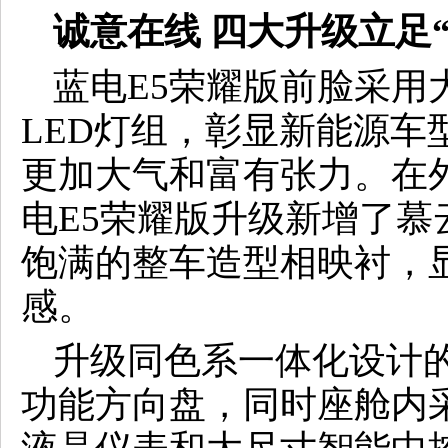
诚意在线 四大升级立足“
蓝电E5荣耀版前脸采用
LED灯组，彰显新能源车
更加大气和富有张力。在
电E5荣耀版升级新增了
饱满的整车造型相映衬，
感。
升级同色系一体化设计
功能方向盘，同时座舱内