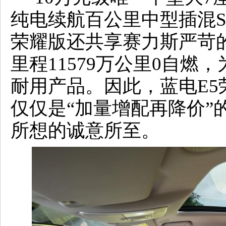
纯电续航百公里中型插混S
荣耀版还共享赛力斯严苛
里程11579万公里0自燃
耐用产品。因此，蓝电E
仅仅是“加量增配再降价”
所想的诚意所至。