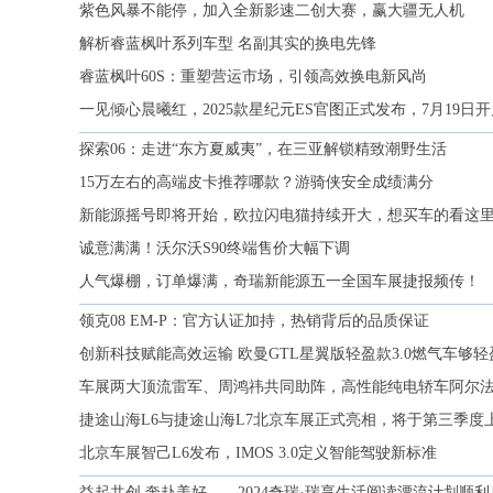
紫色风暴不能停，加入全新影速二创大赛，赢大疆无人机
解析睿蓝枫叶系列车型 名副其实的换电先锋
睿蓝枫叶60S：重塑营运市场，引领高效换电新风尚
一见倾心晨曦红，2025款星纪元ES官图正式发布，7月19日
探索06：走进“东方夏威夷”，在三亚解锁精致潮野生活
15万左右的高端皮卡推荐哪款？游骑侠安全成绩满分
新能源摇号即将开始，欧拉闪电猫持续开大，想买车的看这
诚意满满！沃尔沃S90终端售价大幅下调
人气爆棚，订单爆满，奇瑞新能源五一全国车展捷报频传！
领克08 EM-P：官方认证加持，热销背后的品质保证
创新科技赋能高效运输 欧曼GTL星翼版轻盈款3.0燃气车够
车展两大顶流雷军、周鸿祎共同助阵，高性能纯电轿车阿尔法
捷途山海L6与捷途山海L7北京车展正式亮相，将于第三季度
北京车展智己L6发布，IMOS 3.0定义智能驾驶新标准
益起共创 奔赴美好——2024奇瑞·瑞享生活阅读漂流计划顺利