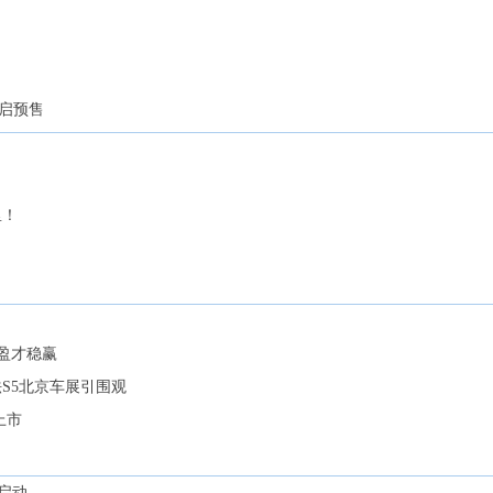
开启预售
里！
轻盈才稳赢
S5北京车展引围观
上市
启动