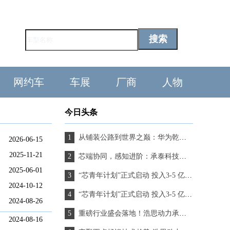
网约车
车展
厂商
人物
今日头条
从铺装公路到世界之巅：华为乾崑智驾拓展出辅助驾驶“最后一公里”
2026-06-15
2025-11-21
芯端协同，感知进阶：承泰科技携手英飞凌探索下一代雷达架构
2025-06-01
“芯青年计划”正式启动 投入3-5 亿元专项资金，以真实产业场景托举青年梦想
2024-10-12
“芯青年计划”正式启动 投入3-5 亿元专项资金，以真实产业场景托举青年梦想
2024-08-26
重磅行业盛会落地！浩思动力承办第六届车用动力系统国际论坛
2024-08-16