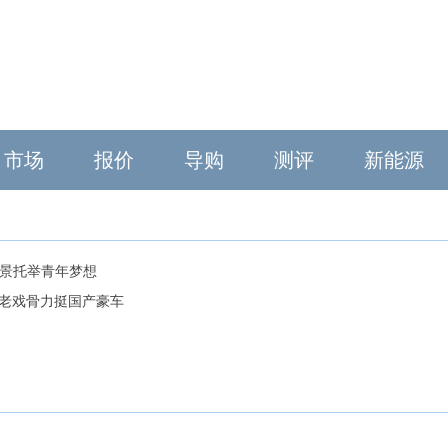
市场
报价
导购
测评
新能源
场景托举青年梦想
》老戏骨力挺国产豪车
！
？