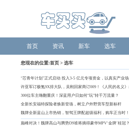
首页
资讯
新车
选车
您现在的位置:
首页
> 选车
“芯青年计划”正式启动 投入3-5 亿元专项资金，以真实产业
许亚军订极氪9X排大队，吴刚回家商订009！《人民的名义
300位车主嗨翻重庆！深蓝用户日如何“玩”转千万流量？
全新长安福特探险者焕新登场，树立户外野营车型新标杆
魏牌全新蓝山上市热销，智驾王牌配超级福利，购车正当时
巅峰对决！魏牌高山与腾势D9谁将摘得豪华MPV‘金牌’桂冠