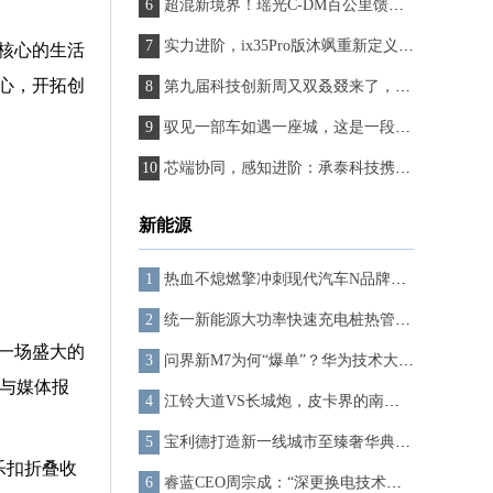
超混新境界！瑶光C-DM百公里馈电油耗仅1.82L
实力进阶，ix35Pro版沐飒重新定义紧凑级SUV产品价值
核心的生活
心，开拓创
第九届科技创新周又双叒叕来了，东风汽车将带来哪些“跃迁”惊喜？
驭见一部车如遇一座城，这是一段艾瑞泽8全优实力绽放厦门的难忘之旅
芯端协同，感知进阶：承泰科技携手英飞凌探索下一代雷达架构
新能源
热血不熄燃擎冲刺现代汽车N品牌即将征战2023 TCR World与TCR China决赛
统一新能源大功率快速充电桩热管理液和普通功率的区别
一场盛大的
问界新M7为何“爆单”？华为技术大拿从专业角度来解读！
论与媒体报
江铃大道VS长城炮，皮卡界的南北之争，是时候有定论了
宝利德打造新一线城市至臻奢华典范，劳斯莱斯杭州滨江店隆重启幕
乐扣折叠收
睿蓝CEO周宗成：“深更换电技术，推动新能源汽车产业健康发展”