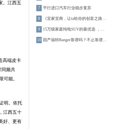
回家。江西五
平行进口汽车行业稳步复苏
《宜家宜商，让ta给你的创富之路加加速》
15万级家庭纯电SUV的最优选 ，奇瑞舒享家强势炸场广州品鉴会
国产福特Ranger靠谱吗？不止靠谱还有升级越野感受
造高端皮卡
求同频共
限可能。
证明。依托
，江西五十
美好、更有