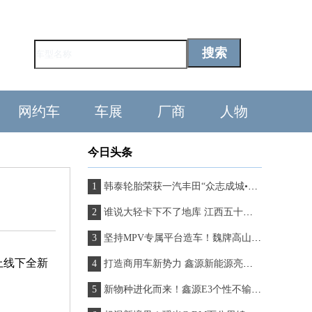
网约车
车展
厂商
人物
今日头条
韩泰轮胎荣获一汽丰田“众志成城•丰茂奖”
谁说大轻卡下不了地库 江西五十铃翼放地库版开创新标杆
坚持MPV专属平台造车！魏牌高山比你想象得更硬核
上线下全新
打造商用车新势力 鑫源新能源亮相2023智博会
新物种进化而来！鑫源E3个性不输特斯拉Cybertruck