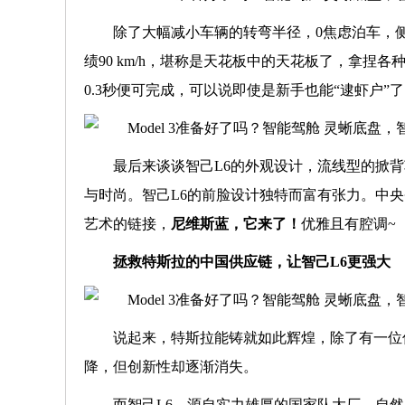
除了大幅减小车辆的转弯半径，0焦虑泊车，
绩90 km/h，堪称是天花板中的天花板了，拿捏
0.3秒便可完成，可以说即使是新手也能“逮虾户”
最后来谈谈智己L6的外观设计，流线型的掀
与时尚。智己L6的前脸设计独特而富有张力。
中央
艺术的链接，
尼维斯蓝，它来了！
优雅且有腔调~
拯救特斯拉的中国供应链，让智己L6更强大
说起来，特斯拉能铸就如此辉煌，除了有一位
降，但创新性却逐渐消失。
而智己L6，源自实力雄厚的国家队大厂，自