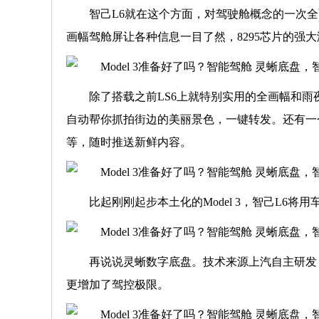
智己L6就在这个方面，对驾驶舱概念的一次全面
画幅驾舱屏让各种信息一目了然，8295芯片的强
除了搭载之前LS6上就特别实⽤的全画幅和雨
⾃动帮你抓拍街边的美丽景⾊，⼀键转发。还有⼀个特
等，随时推送新鲜内容。
比起刚刚起步本土化的Model 3，智己L6
再说说灵蜥数字底盘。技术来源上汽自主研发
更增加了驾控极限。