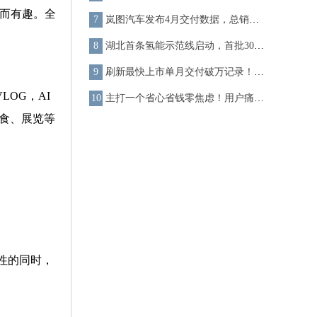
单而有趣。全
岚图汽车发布4月交付数据，总销量取得巨大突破！
湖北首条氢能示范线启动，首批30台东风氢能重卡投入运营
刷新最快上市单月交付破万记录！ 深蓝S7超级增程中国行落地西安！
OG，AI
主打一个省心省钱零焦虑！用户痛点被东风纳米01玩明白了
美食、展览等
性的同时，