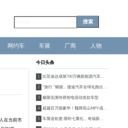
网约车
车展
厂商
人物
今日头条
比亚迪达成第700万辆新能源汽车下线，全新腾势N7即将上市！
“旅行 ”赋能，捷途汽车全球化跑出 速度！
极限实测传祺智电混动首款车型
超越百万级豪华！魏牌高山MPV成全家小长假出行新宠
车展送钜惠 限时七重礼，奇瑞新能源五一全国车展喊你来打卡！
人在当前市