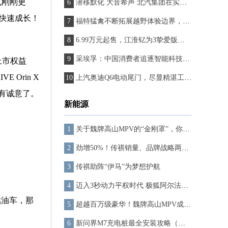
也刚刚更
潜移默化 大音希声 北汽集团在实践中布局高质量发展
快速成长！
福特猛禽不断拓展越野体验边界，解锁出行“花样玩法”
6.99万元起售，江淮钇为3挚爱版上市，最高续航505km
采埃孚：中国消费者追逐智能科技为公司提供增长空间
上市权益
Orin X
上汽奥迪Q6电动尾门，尽显精湛工艺与时尚品位
喜有诚意了。
新能源
关于魏牌高山MPV的“金刚罩”，你所关心的都在这里了
劲增50%！传祺销量、品牌战略两手过硬
传祺助阵“伊马”为梦想护航
迈入3秒动力平权时代 极狐阿尔法S5加速性能超越百万级超跑
燃油车，那
超越百万级豪华！魏牌高山MPV成全家小长假出行新宠
新问界M7充电桩最全安装攻略（电表申请、充电桩选择、充电注意事项）