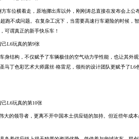
侧方车位横着走，原地挪出库以外，刚刚涛总直接在发布会上公布
各种超跑不成问题。在复杂工况下，当需要高速行车避险的时候，智
了，可谓真正的新手快乐车！
背车身结构，不仅赋予了车辆极佳的空气动力学性能，也让其外
圣⻢丁⾊彩艺术⼤师露丝·格雷尼，领衔的设计团队更赋予了L6
伟大的领导者，更离不开中国本土供应链的加持。但近些年成本
然具备着供应链上得天独厚的资源优势。凭借着与华域汽车、联