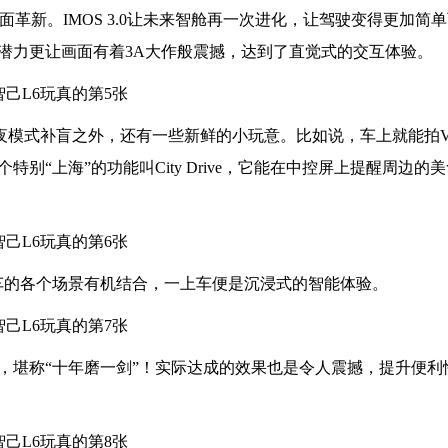
革新。IMOS 3.0让未来智舱再一次进化，让驾驶变得更加简
大潜力更让画面有着3A大作般震撼，达到了直觉式的交互体验。
夜模式补盲之外，还有⼀些新鲜的⼩玩意。⽐如说，车上就能拍VL
别“上海”的功能叫City Drive，它能在中控屏上提醒周边的
将用车的各个场景有机结合，一上车便是沉浸式的智能体验。
，堪称“十年磨一剑”！实际达成的效果也是令人震撼，提升便利