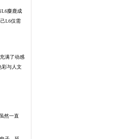
L6麋鹿成
己L6仅需
观充满了动感
⾊彩与人文
虽然一直
创电子、延